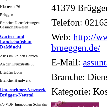
41379 Brügge
Klosterstr. 76
Brüggen
Telefon: 0216
Branche: Dienstleistungen,
Gesundheitswesen
Web:
http://w
Garten- und
Landschaftsbau
brueggen.de/
DaMünchi
Alles im Grünen Bereich
E-Mail:
assun
An der Kreuzstraße 33
Brüggen Born
Branche: Diens
Branche: Handwerk
Kategorie: Ko
Unternehmer-Netzwerk
Brüggen-Nettetal
c/o VBN Immobilien Schwalm-