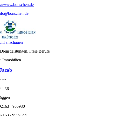
p://www.bonschen.de
nfo@bonschen.de
fil anschauen
Dienstleistungen, Freie Berufe
: Immobilien
 Jacob
ater
eld 36
üggen
 02163 - 955930
 02163 - 9559344