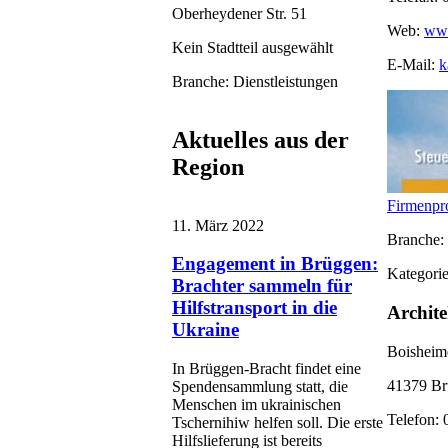
Oberheydener Str. 51
Web:
www
Kein Stadtteil ausgewählt
E-Mail:
k
Branche: Dienstleistungen
Aktuelles aus der
Region
Firmenpro
11. März 2022
Branche: 
Engagement in Brüggen:
Kategorie
Brachter sammeln für
Hilfstransport in die
Archit
Ukraine
Boisheim
In Brüggen-Bracht findet eine
41379 Br
Spendensammlung statt, die
Menschen im ukrainischen
Telefon: 
Tschernihiw helfen soll. Die erste
Hilfslieferung ist bereits