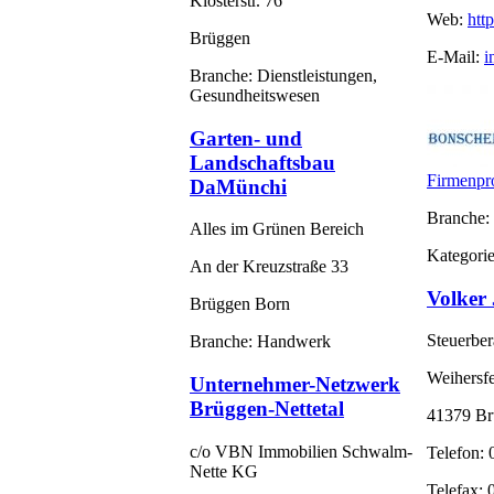
Klosterstr. 76
Web:
htt
Brüggen
E-Mail:
i
Branche: Dienstleistungen,
Gesundheitswesen
Garten- und
Landschaftsbau
Firmenpro
DaMünchi
Branche: 
Alles im Grünen Bereich
Kategorie
An der Kreuzstraße 33
Volker
Brüggen Born
Steuerber
Branche: Handwerk
Weihersf
Unternehmer-Netzwerk
Brüggen-Nettetal
41379 Br
c/o VBN Immobilien Schwalm-
Telefon:
Nette KG
Telefax: