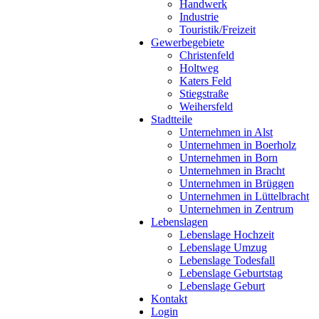
Handwerk
Industrie
Touristik/Freizeit
Gewerbegebiete
Christenfeld
Holtweg
Katers Feld
Stiegstraße
Weihersfeld
Stadtteile
Unternehmen in Alst
Unternehmen in Boerholz
Unternehmen in Born
Unternehmen in Bracht
Unternehmen in Brüggen
Unternehmen in Lüttelbracht
Unternehmen in Zentrum
Lebenslagen
Lebenslage Hochzeit
Lebenslage Umzug
Lebenslage Todesfall
Lebenslage Geburtstag
Lebenslage Geburt
Kontakt
Login