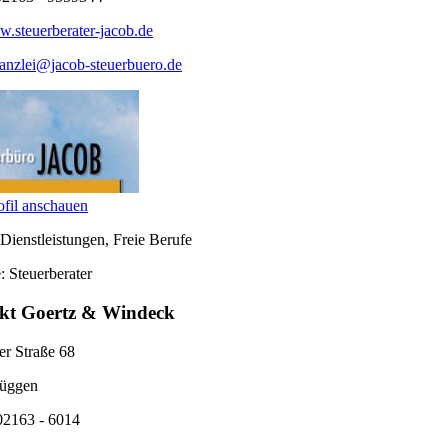
.steuerberater-jacob.de
anzlei@jacob-steuerbuero.de
fil anschauen
Dienstleistungen, Freie Berufe
: Steuerberater
ekt Goertz & Windeck
er Straße 68
üggen
02163 - 6014