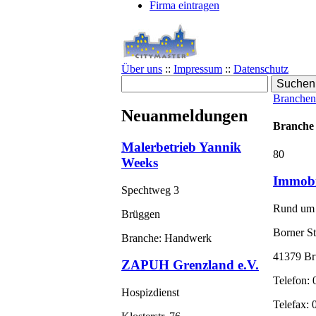
Firma eintragen
Über uns
::
Impressum
::
Datenschutz
Branchen
Neuanmeldungen
Branche 
Malerbetrieb Yannik
80
Weeks
Immobi
Spechtweg 3
Rund um d
Brüggen
Borner St
Branche: Handwerk
41379 Br
ZAPUH Grenzland e.V.
Telefon: 
Hospizdienst
Telefax: 