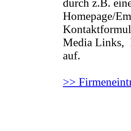
durch z.B. ein
Homepage/Emai
Kontaktformula
Media Links,
auf.
>> Firmeneintr