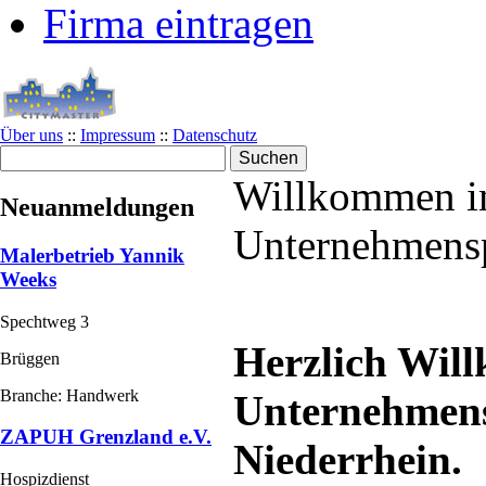
Firma eintragen
Über uns
::
Impressum
::
Datenschutz
Willkommen i
Neuanmeldungen
Unternehmensp
Malerbetrieb Yannik
Weeks
Spechtweg 3
Herzlich Wil
Brüggen
Branche: Handwerk
Unternehmens
ZAPUH Grenzland e.V.
Niederrhein.
Hospizdienst