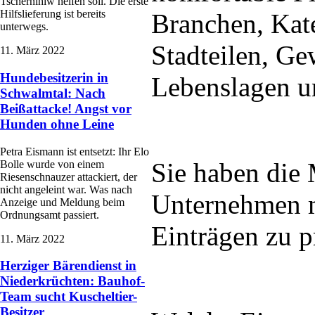
Tschernihiw helfen soll. Die erste
Hilfslieferung ist bereits
Branchen, Kat
unterwegs.
Stadteilen, G
11. März 2022
Hundebesitzerin in
Lebenslagen un
Schwalmtal: Nach
Beißattacke! Angst vor
Hunden ohne Leine
Petra Eismann ist entsetzt: Ihr Elo
Sie haben die 
Bolle wurde von einem
Riesenschnauzer attackiert, der
nicht angeleint war. Was nach
Unternehmen m
Anzeige und Meldung beim
Ordnungsamt passiert.
Einträgen zu p
11. März 2022
Herziger Bärendienst in
Niederkrüchten: Bauhof-
Team sucht Kuscheltier-
Besitzer